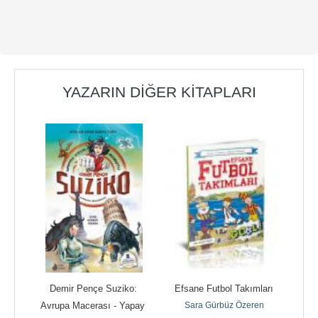
YAZARIN DIĞER KITAPLARI
i 
Demir Pençe Suziko: 
Efsane Futbol Takımları
K
Avrupa Macerası - Yapay 
Sara Gürbüz Özeren