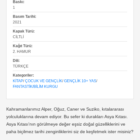
Baskı:
1
Basım Tarihi:
2021
Kapak Türü:
CILTLI
Kağıt Türü:
2. HAMUR
Dili:
TÜRKÇE
Kategoriler:
KITAP
/
ÇOCUK VE GENÇLIK
/
GENÇLIK 10+ YAS
/
FANTASTIK/BILIM KURGU
Kahramanlarımız Alper, Oğuz, Caner ve Suziko, kıtalararası
yolculuklarına devam ediyor. Bu sefer ki durakları Asya Kıtası.
Asya Kıtası'nın görülmeye değer eşsiz doğal güzelliklerini ve
paha biçilmez tarihi zenginliklerini siz de keşfetmek ister misiniz?