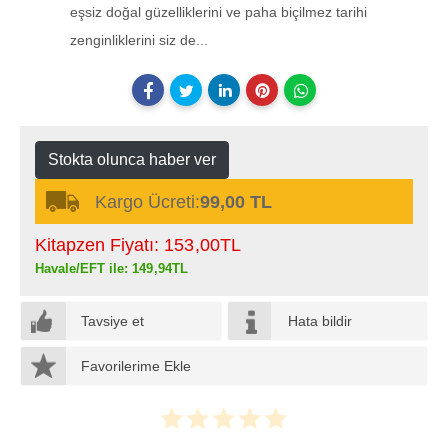
eşsiz doğal güzelliklerini ve paha biçilmez tarihi
zenginliklerini siz de...
Stokta olunca haber ver
Kargo Ücreti:
99,00 TL
Kitapzen Fiyatı:
153
,00
TL
Havale/EFT ile:
149
,94
TL
Tavsiye et
Hata bildir
Favorilerime Ekle