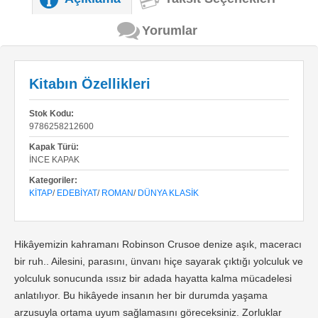
Yorumlar
Kitabın Özellikleri
Stok Kodu:
9786258212600
Kapak Türü:
İNCE KAPAK
Kategoriler:
KITAP
/
EDEBIYAT
/
ROMAN
/
DÜNYA KLASIK
Hikâyemizin kahramanı Robinson Crusoe denize aşık, maceracı
bir ruh.. Ailesini, parasını, ünvanı hiçe sayarak çıktığı yolculuk ve
yolculuk sonucunda ıssız bir adada hayatta kalma mücadelesi
anlatılıyor. Bu hikâyede insanın her bir durumda yaşama
arzusuyla ortama uyum sağlamasını göreceksiniz. Zorluklar