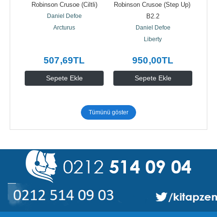
Robinson Crusoe (Ciltli)
Robinson Crusoe (Step Up) 
Ro
Daniel Defoe
B2.2
Arcturus
Daniel Defoe
Liberty
507
,69
TL
950
,00
TL
Sepete Ekle
Sepete Ekle
Tümünü göster