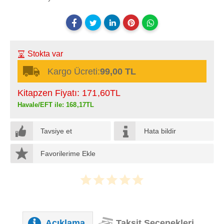
Stokta var
Kargo Ücreti:
99,00 TL
Kitapzen Fiyatı:
171
,60
TL
Havale/EFT ile:
168
,17
TL
Tavsiye et
Hata bildir
Favorilerime Ekle
Açıklama
Taksit Seçenekleri