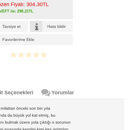
pzen Fiyatı:
304
,30
TL
e/EFT ile:
298
,21
TL
Tavsiye et
Hata bildir
Favorilerime Ekle
it Seçenekleri
Yorumlar
milattan önceki son bin yıla
nda da büyük yol kat etmiş, bu
nı bulmak üzere yola çıktığı o sorunun
ri sırasında kendini kimi kez anlatılan