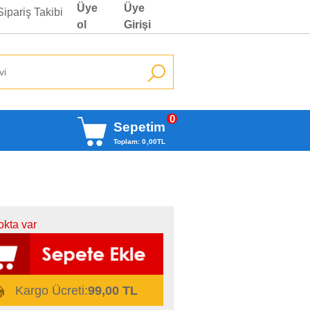
Üye
Üye
Sipariş Takibi
ol
Girişi
0
Sepetim
Toplam:
0
,00
TL
okta var
Kargo Ücreti:
99,00 TL