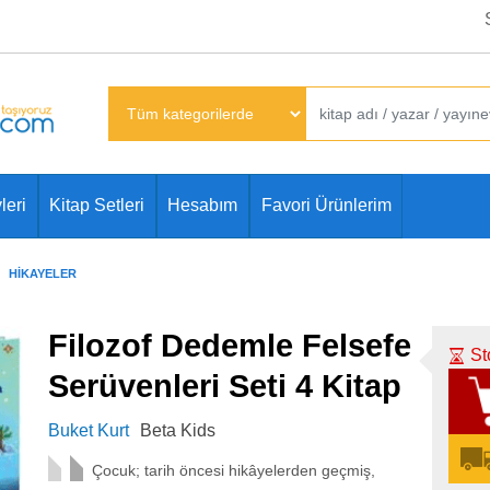
leri
Kitap Setleri
Hesabım
Favori Ürünlerim
HIKAYELER
Filozof Dedemle Felsefe
St
Serüvenleri Seti 4 Kitap
Buket Kurt
Beta Kids
Çocuk; tarih öncesi hikâyelerden geçmiş,