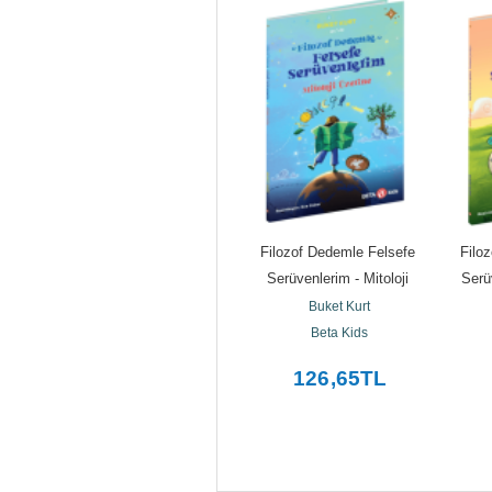
Filozof Dedemle Felsefe 
Filozof Dedemle Felsefe 
Filoz
tabı
Serüvenlerim - Felsefe 
Serüvenlerim - Mitoloji 
Serü
Üzerine
Üzerine
Buket Kurt
Buket Kurt
Beta Kids
Beta Kids
126
,65
TL
126
,65
TL