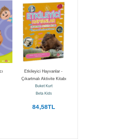
ı 
Etkileyici Hayvanlar - 
Ormanın Özgür Canlıları - 
Çıkartmalı Aktivite Kitabı
Çıkartmalı Aktivite Kitabı
Çı
Buket Kurt
Buket Kurt
Beta Kids
Beta Kids
84
,58
TL
84
,58
TL