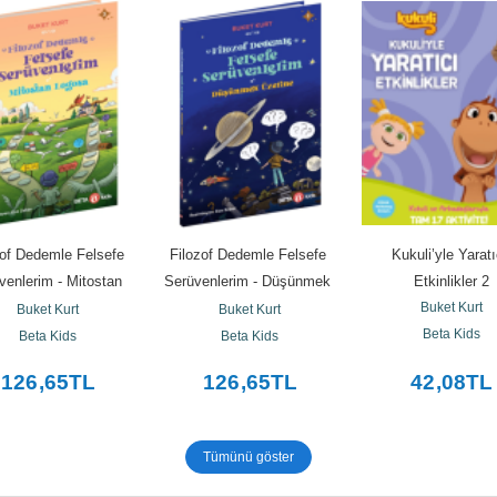
of Dedemle Felsefe 
Filozof Dedemle Felsefe 
Kukuli’yle Yaratıc
venlerim - Mitostan 
Serüvenlerim - Düşünmek 
Etkinlikler 2
Logosa
Üzerine
Buket Kurt
Buket Kurt
Buket Kurt
Beta Kids
Beta Kids
Beta Kids
126
,65
TL
126
,65
TL
42
,08
TL
Tümünü göster