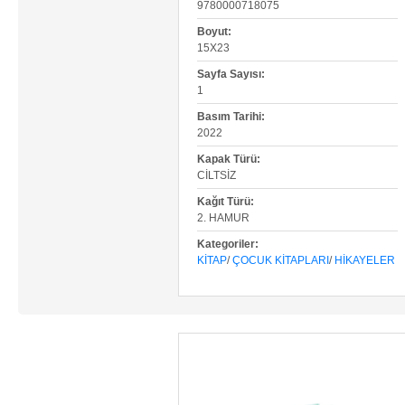
9780000718075
Boyut:
15X23
Sayfa Sayısı:
1
Basım Tarihi:
2022
Kapak Türü:
CILTSIZ
Kağıt Türü:
2. HAMUR
Kategoriler:
KITAP
/
ÇOCUK KITAPLARI
/
HIKAYELER