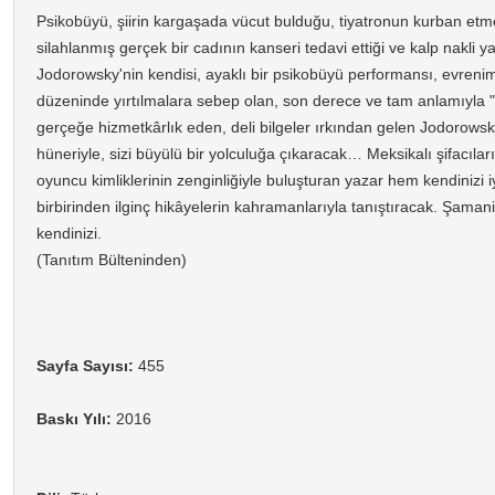
Psikobüyü, şiirin kargaşada vücut bulduğu, tiyatronun kurban etm
silahlanmış gerçek bir cadının kanseri tedavi ettiği ve kalp nakli 
Jodorowsky'nin kendisi, ayaklı bir psikobüyü performansı, evrenimiz
düzeninde yırtılmalara sebep olan, son derece ve tam anlamıyla "p
gerçeğe hizmetkârlık eden, deli bilgeler ırkından gelen Jodorowsk
hüneriyle, sizi büyülü bir yolculuğa çıkaracak… Meksikalı şifacılar
oyuncu kimliklerinin zenginliğiyle buluşturan yazar hem kendinizi i
birbirinden ilginç hikâyelerin kahramanlarıyla tanıştıracak. Şamani
kendinizi.
(Tanıtım Bülteninden)
Sayfa Sayısı:
455
Baskı Yılı:
2016