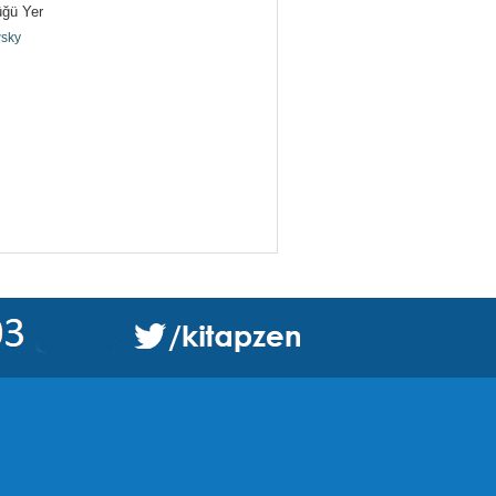
üğü Yer
wsky
L