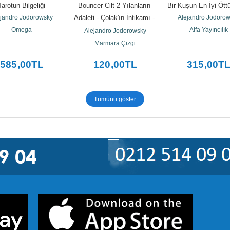
Tarotun Bilgeliği
Bouncer Cilt 2 Yılanların 
Bir Kuşun En İyi Ött
jandro Jodorowsky
Adaleti - Çolak'ın İntikamı - 
Alejandro Jodoro
Omega
Dişi Kurtların...
Alfa Yayıncılık
Alejandro Jodorowsky
Marmara Çizgi
585
,00
TL
120
,00
TL
315
,00
T
Tümünü göster