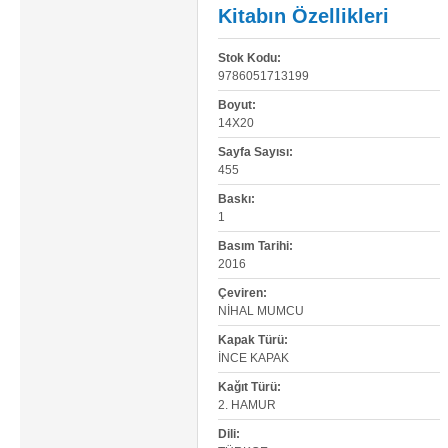
Kitabın Özellikleri
Stok Kodu:
9786051713199
Boyut:
14X20
Sayfa Sayısı:
455
Baskı:
1
Basım Tarihi:
2016
Çeviren:
NIHAL MUMCU
Kapak Türü:
İNCE KAPAK
Kağıt Türü:
2. HAMUR
Dili: