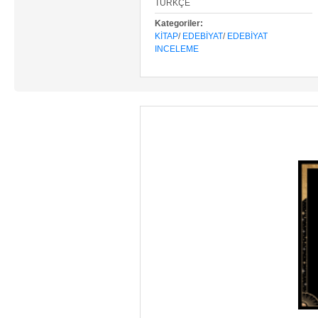
TÜRKÇE
Kategoriler:
KITAP
/
EDEBIYAT
/
EDEBIYAT
INCELEME