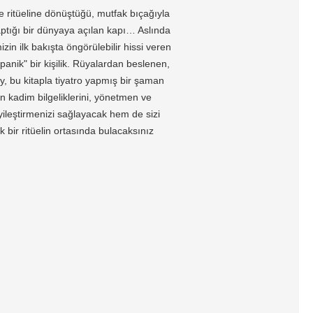
e ritüeline dönüştüğü, mutfak bıçağıyla
yaptığı bir dünyaya açılan kapı… Aslında
in ilk bakışta öngörülebilir hissi veren
anik" bir kişilik. Rüyalardan beslenen,
y, bu kitapla tiyatro yapmış bir şaman
ın kadim bilgeliklerini, yönetmen ve
yileştirmenizi sağlayacak hem de sizi
k bir ritüelin ortasında bulacaksınız