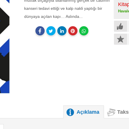
mutfak bıçağıyla silahlanmış gerçek bir cadının
Kita
kanseri tedavi ettiği ve kalp nakli yaptığı bir
Haval
dünyaya açılan kapı… Aslında...
Açıklama
Taks