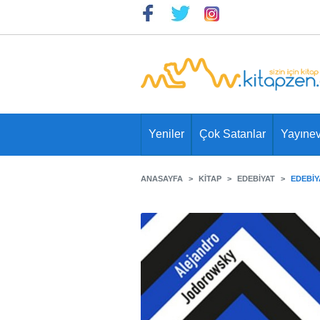
Yeniler
Çok Satanlar
Yayınev
ANASAYFA
KITAP
EDEBIYAT
EDEBIY