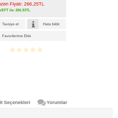
pzen Fiyatı:
266
,25
TL
e/EFT ile:
260
,93
TL
Tavsiye et
Hata bildir
Favorilerime Ekle
it Seçenekleri
Yorumlar