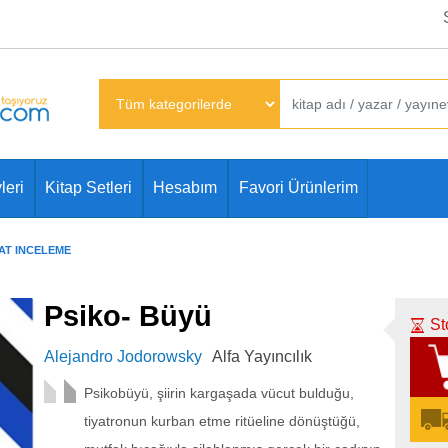
leri
Kitap Setleri
Hesabım
Favori Ürünlerim
AT INCELEME
Psiko- Büyü
St
Alejandro Jodorowsky
Alfa Yayıncılık
Psikobüyü, şiirin kargaşada vücut bulduğu,
tiyatronun kurban etme ritüeline dönüştüğü,