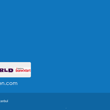
tanbul
.