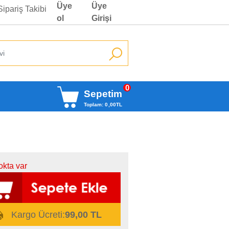
Üye
Üye
Sipariş Takibi
ol
Girişi
0
Sepetim
Toplam:
0
,00
TL
okta var
Kargo Ücreti:
99,00 TL