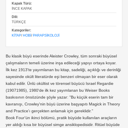
Kapak Türü:
İNCE KAPAK
Dili:
TÜRKÇE
Kategoriler:
KITAP
/
HOBI
/
PARAPSIKOLOJI
Bu klasik büyü eserinde Aleister Crowley, tüm sonraki büyüsel
çalışmaların temeli üzerine inşa edileceği yapıyı ortaya koyar.
İlk kez 1913'te yayımlanan bu kitap, sadeliği, açıklığı ve derinliği
sayesinde okült literatürde eşi benzeri olmayan bir eser olarak
kabul edilir. Ünlü okültist ve törensel büyücü Israel Regardie
(19071985), 1980'de ilk kez yayımlanan bu Weiser Books
baskısının önsözünde şöyle yazar: "Bu küçük eserin tam bir
kavranışı, Crowley'nin büyü üzerine başyapıtı Magick in Theory
and Practice'ı gerçekten anlamak için gereklidir."
Book Four'ün ikinci bölümü, pratik büyüde kullanılan araçların
yer aldığı kısa bir büyüsel simge ansiklopedisidir. Ritüel büyüde