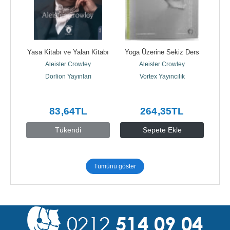
'da 
Yasa Kitabı ve Yalan Kitabı
Yoga Üzerine Sekiz Ders
Göz
Aleister Crowley
Aleister Crowley
Dorlion Yayınları
Vortex Yayıncılık
ılık
83
,64
TL
264
,35
TL
Tükendi
Sepete Ekle
Tümünü göster