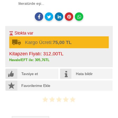
literatürde eşi...
Stokta var
Kargo Ücreti:
75,00 TL
Kitapzen Fiyatı:
312
,00
TL
Havale/EFT ile:
305
,76
TL
Tavsiye et
Hata bildir
Favorilerime Ekle